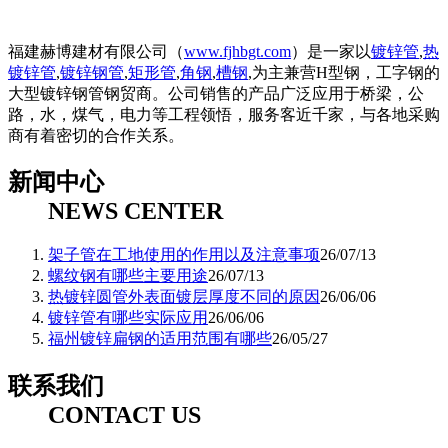
福建赫博建材有限公司（
www.fjhbgt.com
）是一家以
镀锌管
,
热
镀锌管
,
镀锌钢管
,
矩形管
,
角钢
,
槽钢
,为主兼营H型钢，工字钢的
大型镀锌钢管钢贸商。公司销售的产品广泛应用于桥梁，公
路，水，煤气，电力等工程领悟，服务客近千家，与各地采购
商有着密切的合作关系。
新闻中心
NEWS CENTER
架子管在工地使用的作用以及注意事项
26/07/13
螺纹钢有哪些主要用途
26/07/13
热镀锌圆管外表面镀层厚度不同的原因
26/06/06
镀锌管有哪些实际应用
26/06/06
福州镀锌扁钢的适用范围有哪些
26/05/27
联系我们
CONTACT US