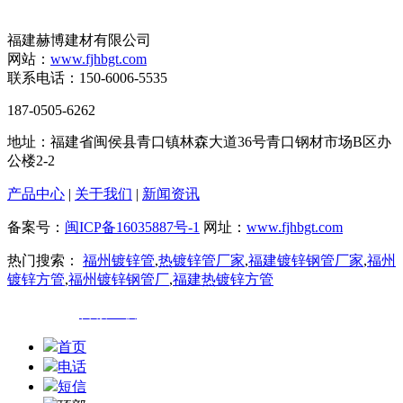
福建赫博建材有限公司
网站：
www.fjhbgt.com
联系电话：150-6006-5535
187-0505-6262
地址：福建省闽侯县青口镇林森大道36号青口钢材市场B区办
公楼2-2
产品中心
|
关于我们
|
新闻资讯
备案号：
闽ICP备16035887号-1
网址：
www.fjhbgt.com
热门搜索：
福州镀锌管
,
热镀锌管厂家
,
福建镀锌钢管厂家
,
福州
镀锌方管
,
福州镀锌钢管厂
,
福建热镀锌方管
技术支持：
百诚互联
首页
电话
短信