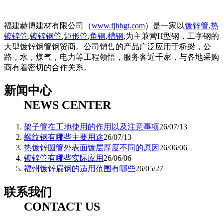
福建赫博建材有限公司（
www.fjhbgt.com
）是一家以
镀锌管
,
热
镀锌管
,
镀锌钢管
,
矩形管
,
角钢
,
槽钢
,为主兼营H型钢，工字钢的
大型镀锌钢管钢贸商。公司销售的产品广泛应用于桥梁，公
路，水，煤气，电力等工程领悟，服务客近千家，与各地采购
商有着密切的合作关系。
新闻中心
NEWS CENTER
架子管在工地使用的作用以及注意事项
26/07/13
螺纹钢有哪些主要用途
26/07/13
热镀锌圆管外表面镀层厚度不同的原因
26/06/06
镀锌管有哪些实际应用
26/06/06
福州镀锌扁钢的适用范围有哪些
26/05/27
联系我们
CONTACT US