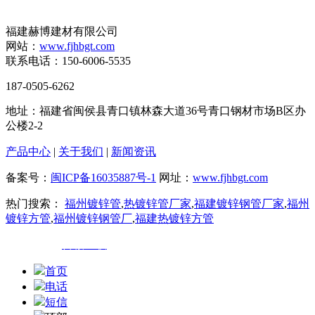
福建赫博建材有限公司
网站：
www.fjhbgt.com
联系电话：150-6006-5535
187-0505-6262
地址：福建省闽侯县青口镇林森大道36号青口钢材市场B区办
公楼2-2
产品中心
|
关于我们
|
新闻资讯
备案号：
闽ICP备16035887号-1
网址：
www.fjhbgt.com
热门搜索：
福州镀锌管
,
热镀锌管厂家
,
福建镀锌钢管厂家
,
福州
镀锌方管
,
福州镀锌钢管厂
,
福建热镀锌方管
技术支持：
百诚互联
首页
电话
短信