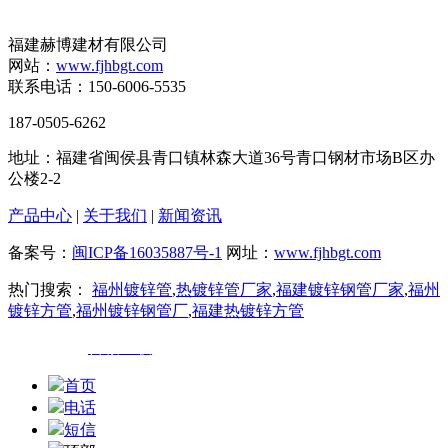
福建赫博建材有限公司
网站：
www.fjhbgt.com
联系电话：150-6006-5535
187-0505-6262
地址：福建省闽侯县青口镇林森大道36号青口钢材市场B区办
公楼2-2
产品中心
|
关于我们
|
新闻资讯
备案号：
闽ICP备16035887号-1
网址：
www.fjhbgt.com
热门搜索：
福州镀锌管
,
热镀锌管厂家
,
福建镀锌钢管厂家
,
福州
镀锌方管
,
福州镀锌钢管厂
,
福建热镀锌方管
技术支持：
百诚互联
首页
电话
短信