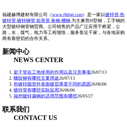
福建赫博建材有限公司（
www.fjhbgt.com
）是一家以
镀锌管
,
热
镀锌管
,
镀锌钢管
,
矩形管
,
角钢
,
槽钢
,为主兼营H型钢，工字钢的
大型镀锌钢管钢贸商。公司销售的产品广泛应用于桥梁，公
路，水，煤气，电力等工程领悟，服务客近千家，与各地采购
商有着密切的合作关系。
新闻中心
NEWS CENTER
架子管在工地使用的作用以及注意事项
26/07/13
螺纹钢有哪些主要用途
26/07/13
热镀锌圆管外表面镀层厚度不同的原因
26/06/06
镀锌管有哪些实际应用
26/06/06
福州镀锌扁钢的适用范围有哪些
26/05/27
联系我们
CONTACT US