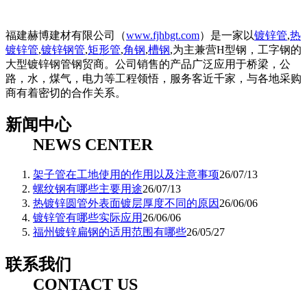
福建赫博建材有限公司（
www.fjhbgt.com
）是一家以
镀锌管
,
热
镀锌管
,
镀锌钢管
,
矩形管
,
角钢
,
槽钢
,为主兼营H型钢，工字钢的
大型镀锌钢管钢贸商。公司销售的产品广泛应用于桥梁，公
路，水，煤气，电力等工程领悟，服务客近千家，与各地采购
商有着密切的合作关系。
新闻中心
NEWS CENTER
架子管在工地使用的作用以及注意事项
26/07/13
螺纹钢有哪些主要用途
26/07/13
热镀锌圆管外表面镀层厚度不同的原因
26/06/06
镀锌管有哪些实际应用
26/06/06
福州镀锌扁钢的适用范围有哪些
26/05/27
联系我们
CONTACT US