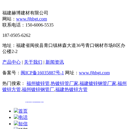
福建赫博建材有限公司
网站：
www.fjhbgt.com
联系电话：150-6006-5535
187-0505-6262
地址：福建省闽侯县青口镇林森大道36号青口钢材市场B区办
公楼2-2
产品中心
|
关于我们
|
新闻资讯
备案号：
闽ICP备16035887号-1
网址：
www.fjhbgt.com
热门搜索：
福州镀锌管
,
热镀锌管厂家
,
福建镀锌钢管厂家
,
福州
镀锌方管
,
福州镀锌钢管厂
,
福建热镀锌方管
技术支持：
百诚互联
首页
电话
短信