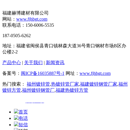
福建赫博建材有限公司
网站：
www.fjhbgt.com
联系电话：150-6006-5535
187-0505-6262
地址：福建省闽侯县青口镇林森大道36号青口钢材市场B区办
公楼2-2
产品中心
|
关于我们
|
新闻资讯
备案号：
闽ICP备16035887号-1
网址：
www.fjhbgt.com
热门搜索：
福州镀锌管
,
热镀锌管厂家
,
福建镀锌钢管厂家
,
福州
镀锌方管
,
福州镀锌钢管厂
,
福建热镀锌方管
技术支持：
百诚互联
首页
电话
短信