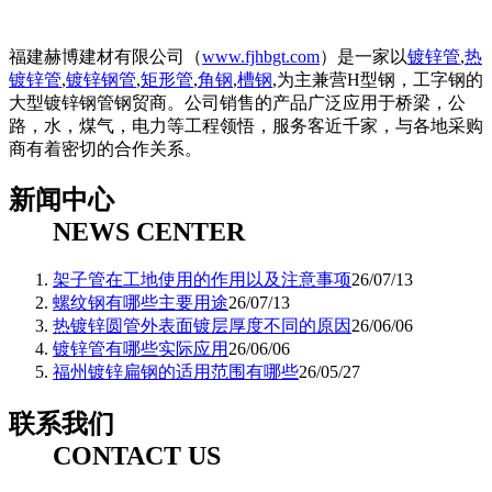
福建赫博建材有限公司（
www.fjhbgt.com
）是一家以
镀锌管
,
热
镀锌管
,
镀锌钢管
,
矩形管
,
角钢
,
槽钢
,为主兼营H型钢，工字钢的
大型镀锌钢管钢贸商。公司销售的产品广泛应用于桥梁，公
路，水，煤气，电力等工程领悟，服务客近千家，与各地采购
商有着密切的合作关系。
新闻中心
NEWS CENTER
架子管在工地使用的作用以及注意事项
26/07/13
螺纹钢有哪些主要用途
26/07/13
热镀锌圆管外表面镀层厚度不同的原因
26/06/06
镀锌管有哪些实际应用
26/06/06
福州镀锌扁钢的适用范围有哪些
26/05/27
联系我们
CONTACT US