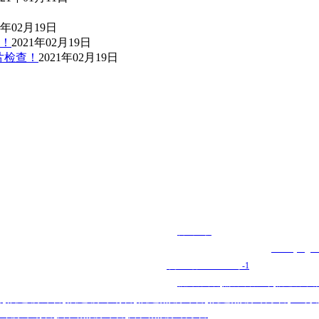
1年02月19日
！
2021年02月19日
片检查！
2021年02月19日
技术支持:
百城互联
版权所有: 福建赫博建材有限公司（
www.fjhbgt.
备案号:
闽ICP备16035887号
-1
36号青口钢材市场B区办公楼2-2
热门搜索:
福州镀锌管
,
热镀锌管厂家
,
福建镀锌钢
管
,
福建镀锌管
,
福建镀锌钢管
,
福建热镀锌管
,
福建热镀锌方管
,
三明
州镀锌钢管
,
漳州热镀锌管
,
漳州热镀锌方管
,南平,龙岩,宁德,厦门