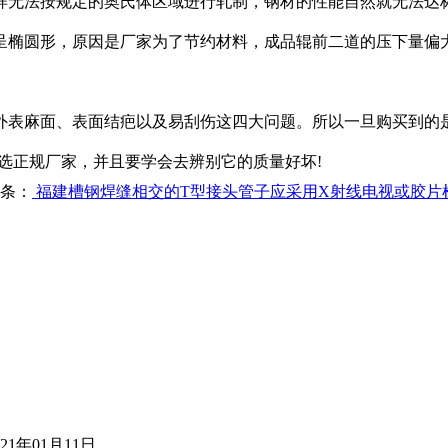
样无法按规定的奥氏体区域进行轧制，钢材的性能自然就无法达标
呈椭圆形，原因是厂家为了节约材料，成品辊前二道的压下量偏
麻面、表面结疤以及易刮伤这四大问题。所以一旦购买到的是
选正规厂家，并且要学会去辨别它的质量好坏!
条：
福建槽钢焊缝相交的T型接头管子应采用X射线电视或胶片
021年01月11日