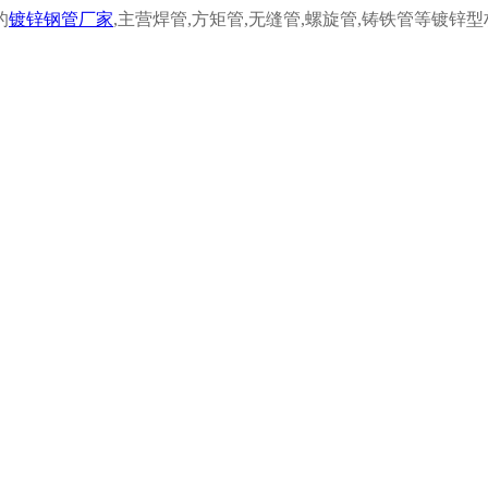
的
镀锌钢管厂家
,
主营焊管,
方矩管,
无缝管,
螺旋管,
铸铁管等镀锌型