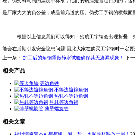
坯。伪劣材轧制的温度不标准，他们的钢温是通过目测的，这
是厂家为大的负公差，成品前几道的压。伪劣工字钢的横截面
根据以上信息我们可以得知：劣质工字钢会出现折叠、外表
能会在后期引发安全隐患问题!因此大家在购买工字钢时一定要
上一条：
加工后的角钢需做静水试验确保其无渗漏现象！
下一
相关产品
等边角铁
不等边镀锌角钢
热轧不等边角钢
热轧等边角钢
薄壁螺旋管
相关文章
福州螺旋管不可与与酸、碱、盐、水泥等材料放一起！
2