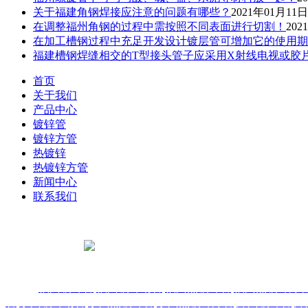
关于福建角钢焊接应注意的问题有哪些？
2021年01月11日
在调整福州角钢的过程中需按照不同表面进行切割！
202
在加工槽钢过程中充足开发设计镀层管可增加它的使用期
福建槽钢焊缝相交的T型接头管子应采用X射线电视或胶
首页
关于我们
产品中心
镀锌管
镀锌方管
热镀锌
热镀锌方管
新闻中心
联系我们
电 话: 400-999-7311
0591-22259502
邮 箱: 751970141qq.com
扫一扫，关注我们
公司地址:福建省闽侯县青口镇林森大道
主营：
福州镀锌管
,
福州镀锌钢管
,
福州热镀锌管
,
福州热镀锌方
管
,
泉州镀锌钢管
,
泉州热镀锌管
,
泉州热镀锌方管
,
漳州镀锌管
,
漳