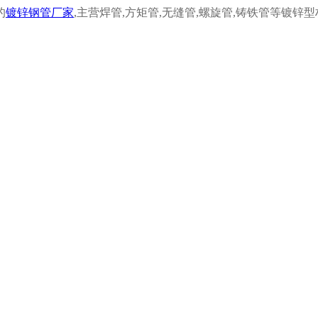
的
镀锌钢管厂家
,
主营焊管,
方矩管,
无缝管,
螺旋管,
铸铁管等镀锌型