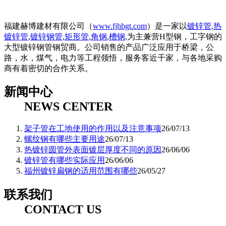
福建赫博建材有限公司（
www.fjhbgt.com
）是一家以
镀锌管
,
热
镀锌管
,
镀锌钢管
,
矩形管
,
角钢
,
槽钢
,为主兼营H型钢，工字钢的
大型镀锌钢管钢贸商。公司销售的产品广泛应用于桥梁，公
路，水，煤气，电力等工程领悟，服务客近千家，与各地采购
商有着密切的合作关系。
新闻中心
NEWS CENTER
架子管在工地使用的作用以及注意事项
26/07/13
螺纹钢有哪些主要用途
26/07/13
热镀锌圆管外表面镀层厚度不同的原因
26/06/06
镀锌管有哪些实际应用
26/06/06
福州镀锌扁钢的适用范围有哪些
26/05/27
联系我们
CONTACT US