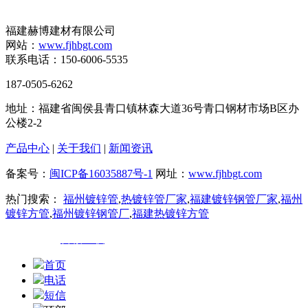
福建赫博建材有限公司
网站：
www.fjhbgt.com
联系电话：150-6006-5535
187-0505-6262
地址：福建省闽侯县青口镇林森大道36号青口钢材市场B区办
公楼2-2
产品中心
|
关于我们
|
新闻资讯
备案号：
闽ICP备16035887号-1
网址：
www.fjhbgt.com
热门搜索：
福州镀锌管
,
热镀锌管厂家
,
福建镀锌钢管厂家
,
福州
镀锌方管
,
福州镀锌钢管厂
,
福建热镀锌方管
技术支持：
百诚互联
首页
电话
短信