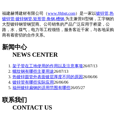
福建赫博建材有限公司（
www.fjhbgt.com
）是一家以
镀锌管
,
热
镀锌管
,
镀锌钢管
,
矩形管
,
角钢
,
槽钢
,为主兼营H型钢，工字钢的
大型镀锌钢管钢贸商。公司销售的产品广泛应用于桥梁，公
路，水，煤气，电力等工程领悟，服务客近千家，与各地采购
商有着密切的合作关系。
新闻中心
NEWS CENTER
架子管在工地使用的作用以及注意事项
26/07/13
螺纹钢有哪些主要用途
26/07/13
热镀锌圆管外表面镀层厚度不同的原因
26/06/06
镀锌管有哪些实际应用
26/06/06
福州镀锌扁钢的适用范围有哪些
26/05/27
联系我们
CONTACT US