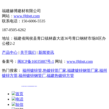
福建赫博建材有限公司
网站：
www.fjhbgt.com
联系电话：150-6006-5535
187-0505-6262
地址：福建省闽侯县青口镇林森大道36号青口钢材市场B区办
公楼2-2
产品中心
|
关于我们
|
新闻资讯
备案号：
闽ICP备16035887号-1
网址：
www.fjhbgt.com
热门搜索：
福州镀锌管
,
热镀锌管厂家
,
福建镀锌钢管厂家
,
福州
镀锌方管
,
福州镀锌钢管厂
,
福建热镀锌方管
技术支持：
百诚互联
首页
电话
短信