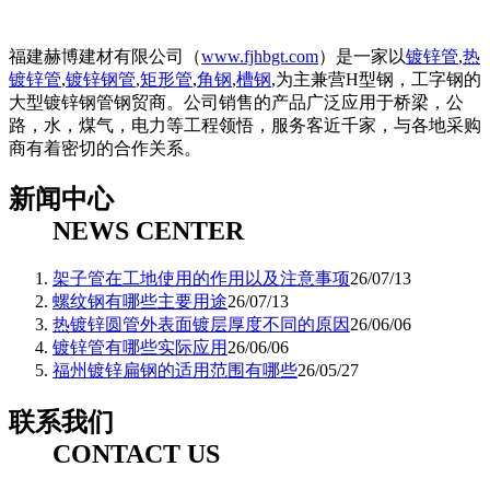
福建赫博建材有限公司（
www.fjhbgt.com
）是一家以
镀锌管
,
热
镀锌管
,
镀锌钢管
,
矩形管
,
角钢
,
槽钢
,为主兼营H型钢，工字钢的
大型镀锌钢管钢贸商。公司销售的产品广泛应用于桥梁，公
路，水，煤气，电力等工程领悟，服务客近千家，与各地采购
商有着密切的合作关系。
新闻中心
NEWS CENTER
架子管在工地使用的作用以及注意事项
26/07/13
螺纹钢有哪些主要用途
26/07/13
热镀锌圆管外表面镀层厚度不同的原因
26/06/06
镀锌管有哪些实际应用
26/06/06
福州镀锌扁钢的适用范围有哪些
26/05/27
联系我们
CONTACT US