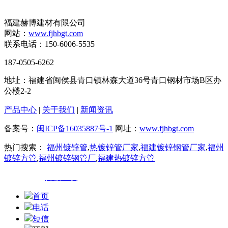
福建赫博建材有限公司
网站：
www.fjhbgt.com
联系电话：150-6006-5535
187-0505-6262
地址：福建省闽侯县青口镇林森大道36号青口钢材市场B区办
公楼2-2
产品中心
|
关于我们
|
新闻资讯
备案号：
闽ICP备16035887号-1
网址：
www.fjhbgt.com
热门搜索：
福州镀锌管
,
热镀锌管厂家
,
福建镀锌钢管厂家
,
福州
镀锌方管
,
福州镀锌钢管厂
,
福建热镀锌方管
技术支持：
百诚互联
首页
电话
短信