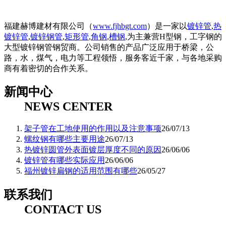
福建赫博建材有限公司（
www.fjhbgt.com
）是一家以
镀锌管
,
热
镀锌管
,
镀锌钢管
,
矩形管
,
角钢
,
槽钢
,为主兼营H型钢，工字钢的
大型镀锌钢管钢贸商。公司销售的产品广泛应用于桥梁，公
路，水，煤气，电力等工程领悟，服务客近千家，与各地采购
商有着密切的合作关系。
新闻中心
NEWS CENTER
架子管在工地使用的作用以及注意事项
26/07/13
螺纹钢有哪些主要用途
26/07/13
热镀锌圆管外表面镀层厚度不同的原因
26/06/06
镀锌管有哪些实际应用
26/06/06
福州镀锌扁钢的适用范围有哪些
26/05/27
联系我们
CONTACT US