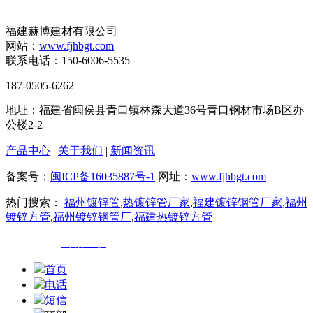
福建赫博建材有限公司
网站：
www.fjhbgt.com
联系电话：150-6006-5535
187-0505-6262
地址：福建省闽侯县青口镇林森大道36号青口钢材市场B区办
公楼2-2
产品中心
|
关于我们
|
新闻资讯
备案号：
闽ICP备16035887号-1
网址：
www.fjhbgt.com
热门搜索：
福州镀锌管
,
热镀锌管厂家
,
福建镀锌钢管厂家
,
福州
镀锌方管
,
福州镀锌钢管厂
,
福建热镀锌方管
技术支持：
百诚互联
首页
电话
短信