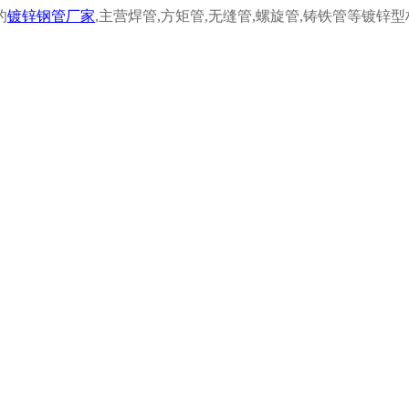
的
镀锌钢管厂家
,
主营焊管,
方矩管,
无缝管,
螺旋管,
铸铁管等镀锌型