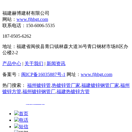
福建赫博建材有限公司
网站：
www.fjhbgt.com
联系电话：150-6006-5535
187-0505-6262
地址：福建省闽侯县青口镇林森大道36号青口钢材市场B区办
公楼2-2
产品中心
|
关于我们
|
新闻资讯
备案号：
闽ICP备16035887号-1
网址：
www.fjhbgt.com
热门搜索：
福州镀锌管
,
热镀锌管厂家
,
福建镀锌钢管厂家
,
福州
镀锌方管
,
福州镀锌钢管厂
,
福建热镀锌方管
技术支持：
百诚互联
首页
电话
短信