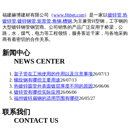
福建赫博建材有限公司（
www.fjhbgt.com
）是一家以
镀锌管
,
热
镀锌管
,
镀锌钢管
,
矩形管
,
角钢
,
槽钢
,为主兼营H型钢，工字钢的
大型镀锌钢管钢贸商。公司销售的产品广泛应用于桥梁，公
路，水，煤气，电力等工程领悟，服务客近千家，与各地采购
商有着密切的合作关系。
新闻中心
NEWS CENTER
架子管在工地使用的作用以及注意事项
26/07/13
螺纹钢有哪些主要用途
26/07/13
热镀锌圆管外表面镀层厚度不同的原因
26/06/06
镀锌管有哪些实际应用
26/06/06
福州镀锌扁钢的适用范围有哪些
26/05/27
联系我们
CONTACT US