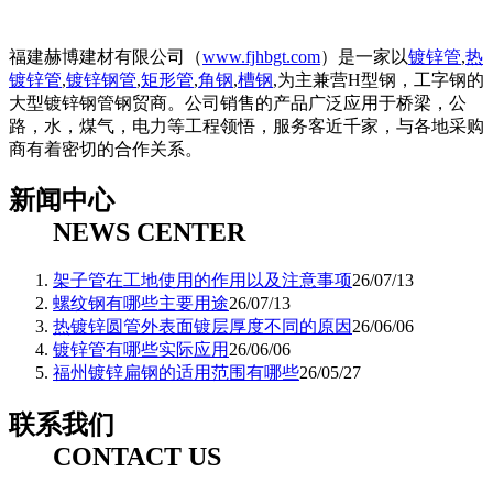
福建赫博建材有限公司（
www.fjhbgt.com
）是一家以
镀锌管
,
热
镀锌管
,
镀锌钢管
,
矩形管
,
角钢
,
槽钢
,为主兼营H型钢，工字钢的
大型镀锌钢管钢贸商。公司销售的产品广泛应用于桥梁，公
路，水，煤气，电力等工程领悟，服务客近千家，与各地采购
商有着密切的合作关系。
新闻中心
NEWS CENTER
架子管在工地使用的作用以及注意事项
26/07/13
螺纹钢有哪些主要用途
26/07/13
热镀锌圆管外表面镀层厚度不同的原因
26/06/06
镀锌管有哪些实际应用
26/06/06
福州镀锌扁钢的适用范围有哪些
26/05/27
联系我们
CONTACT US