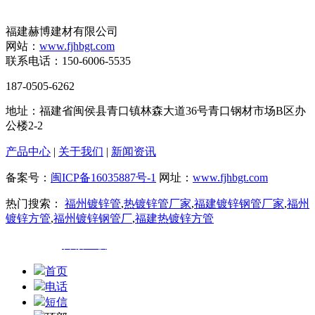
福建赫博建材有限公司
网站：
www.fjhbgt.com
联系电话：150-6006-5535
187-0505-6262
地址：福建省闽侯县青口镇林森大道36号青口钢材市场B区办
公楼2-2
产品中心
|
关于我们
|
新闻资讯
备案号：
闽ICP备16035887号-1
网址：
www.fjhbgt.com
热门搜索：
福州镀锌管
,
热镀锌管厂家
,
福建镀锌钢管厂家
,
福州
镀锌方管
,
福州镀锌钢管厂
,
福建热镀锌方管
技术支持：
百诚互联
首页
电话
短信