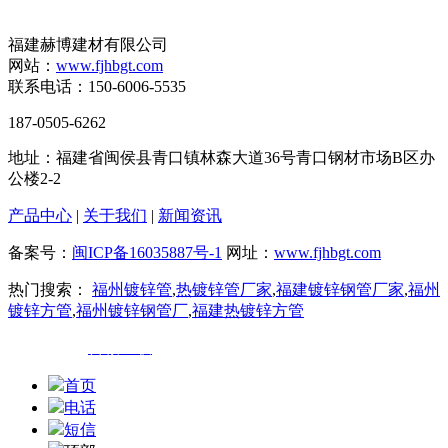
福建赫博建材有限公司
网站：
www.fjhbgt.com
联系电话：150-6006-5535
187-0505-6262
地址：福建省闽侯县青口镇林森大道36号青口钢材市场B区办
公楼2-2
产品中心
|
关于我们
|
新闻资讯
备案号：
闽ICP备16035887号-1
网址：
www.fjhbgt.com
热门搜索：
福州镀锌管
,
热镀锌管厂家
,
福建镀锌钢管厂家
,
福州
镀锌方管
,
福州镀锌钢管厂
,
福建热镀锌方管
技术支持：
百诚互联
首页
电话
短信