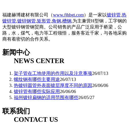
福建赫博建材有限公司（
www.fjhbgt.com
）是一家以
镀锌管
,
热
镀锌管
,
镀锌钢管
,
矩形管
,
角钢
,
槽钢
,为主兼营H型钢，工字钢的
大型镀锌钢管钢贸商。公司销售的产品广泛应用于桥梁，公
路，水，煤气，电力等工程领悟，服务客近千家，与各地采购
商有着密切的合作关系。
新闻中心
NEWS CENTER
架子管在工地使用的作用以及注意事项
26/07/13
螺纹钢有哪些主要用途
26/07/13
热镀锌圆管外表面镀层厚度不同的原因
26/06/06
镀锌管有哪些实际应用
26/06/06
福州镀锌扁钢的适用范围有哪些
26/05/27
联系我们
CONTACT US